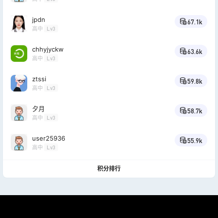
jpdn
67.1k
高中
Lv3
chhyjyckw
63.6k
高中
Lv3
ztssi
59.8k
高中
Lv3
夕月
58.7k
高中
Lv3
user25936
55.9k
高中
Lv3
积分排行
网络
2026-03-22
怎么升级啊，我注册几年了还是学前班？
23:59:15