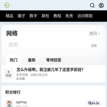
精品
圈子
数字
屏检
教程
免责
访问帮助
网络
提问
搜索
热门
最新
等待回答
怎么升级啊，我注册几年了还是学前班？
0
虹宇印象
26年3月22日
回答
0
收藏
积分排行
zglnhpj
84.5k
高中
Lv3