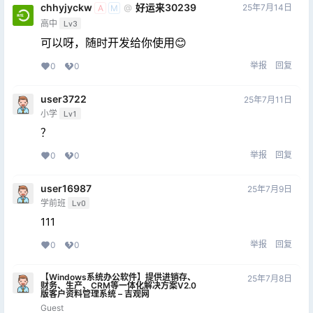
chhyjyckw
好运来30239
25年7月14日
@
A
M
高中
Lv3
可以呀，随时开发给你使用😊
举报
回复
0
0
user3722
25年7月11日
小学
Lv1
？
举报
回复
0
0
user16987
25年7月9日
学前班
Lv0
111
举报
回复
0
0
【Windows系统办公软件】提供进销存、
25年7月8日
财务、生产、CRM等一体化解决方案V2.0
版客户资料管理系统 – 吉观网
Guest