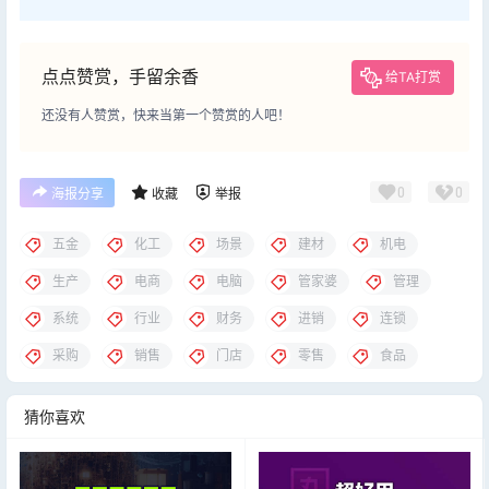
点点赞赏，手留余香
给TA打赏
还没有人赞赏，快来当第一个赞赏的人吧！
0
0
海报分享
收藏
举报
五金
化工
场景
建材
机电
生产
电商
电脑
管家婆
管理
系统
行业
财务
进销
连锁
采购
销售
门店
零售
食品
猜你喜欢