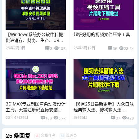
【Windows系统办公软件】提
超级好用的视频文件压缩工具
供进销存、财务、生产、CRM
等一体化解决方案V2.0版客户
25年7月8日
25年6月12日
3
103
36
23.6k
资料管理系统
3D MAX专业制图渲染动漫设计
【6月25日最新更新】大众口味
工具，无需注册码直接安装
经典输入法、搜狗输入法
版，片尾附下载地址
v16.6.0.4073去广告精简优化
23年4月22日
6月25日
136
5.7k
37
428
版，片尾付下载地址
25 条回复
文章作者
管理员
A
M