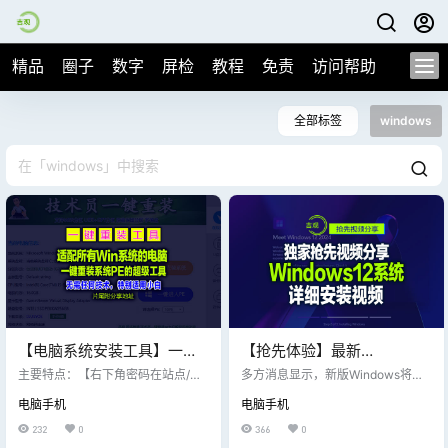
精品
圈子
数字
屏检
教程
免责
访问帮助
全部标签
windows
【电脑系统安装工具】一款
【抢先体验】最新
适配所有Windows系统的电
Windows12系统完整安装视
主要特点：【右下角密码在站点/交
多方消息显示，新版Windows将于2
脑安装工具（技术员一键重
流导航菜单/交流/生活相关】 1.一键
频分享，加入最新AI，部分
024年4月推出RTM版，8月才能完
电脑手机
电脑手机
操作 无需任何技术，特别适用小
全确定。9月或10月向WIndows 11
装系统的PE）附解锁密码与
老电脑可能淘汰！
白，只需鼠标单击即可完成整个系
用户推送大规模更新。当初Window
232
0
366
0
永久更新
统重装 2.系统纯净 智能检测当前电
s 11推出的时候，微软大幅提高了系