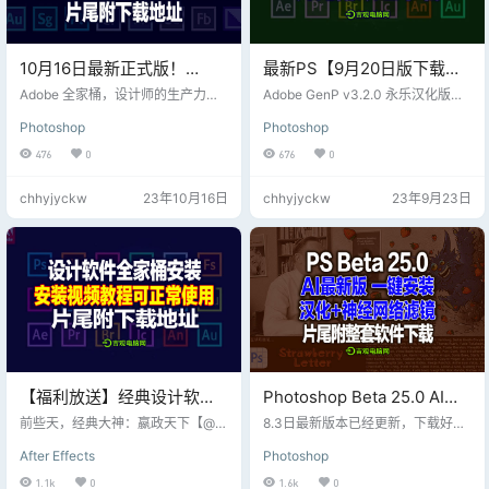
10月16日最新正式版！
最新PS【9月20日版下载种
Adobe2024全家桶直装版最
子】坡姐Adobe 2019-2023
Adobe 全家桶，设计师的生产力工
Adobe GenP v3.2.0 永乐汉化版是
新整理及下载地址分享，片
具。个人学习，专业领域都是必不
系列Adobe GenP v3.2.0 中
个适用Windows平台的Adobe产品
Photoshop
Photoshop
可少的软件。 10月16日最新正式
吉活工具,专门在Win系统上吉活所
尾附百度盘下载地址
文版，片尾附下载地址
版！Adobe 2024 全家桶PS、Ai、A
有Adobe软件的2019到2023版本，
476
0
676
0
E…2024 全系版本下载；
AdobeGenP最新版可以一键坡解吉
活Adobe软件最新版,支持adobe全
chhyjyckw
23年10月16日
chhyjyckw
23年9月23日
家桶软件吉活。 支持列表 Adobe Af
ter Effects CC 2019-2023+ Adob
e Animate CC 2019-2023+ Ado
b…
【福利放送】经典设计软件
Photoshop Beta 25.0 AI最
Adobe全家桶系列软件，在
新版 一键安装+汉化+神经网
前些天，经典大神：嬴政天下【@v
8.3日最新版本已经更新，下载好文
线视频安装教程及下载地
posy】休假暂停对Adobe系列的更
络滤镜 不需要科技上网 支持
件后，解压缩直接右键第三个运行
After Effects
Photoshop
新，甚是遗憾；非常感谢这位大神
程序文件既可以打开软件 苹果版Ph
址！
中文
好多年的陪伴而使我们白嫖多年! 今
otoshop Beta 25.0 AI最新版更新下
1.1k
0
1.6k
0