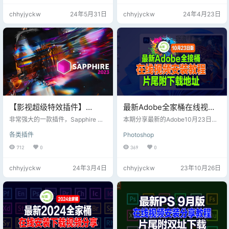
文件夹拷贝到以下路径替换： C:\Us
chhyjyckw
24年5月31日
chhyjyckw
24年4月23日
ers\Administrator\AppData\Roami
ng\Adobe\UXP\PluginsStorage\PH
SP\25\Internal PS beta版，将PH
S…
【影视超级特效插件】
最新Adobe全家桶在线视频
Ae/Pr/Ps/达芬奇蓝宝石视觉
安装分享及下载地址！请低
非常强大的一款插件，Sapphire 插
本期分享最新的Adobe10月23日最
特效插件Sapphire 2023.53
件可让您创建任何主机原生效果工
调使用！片尾附下载地址
新版全家桶，集成了全新的功能和
各类插件
Photoshop
具都无法比拟的令人惊叹的有机外
工具； 每周更新及时替补，片尾全
Win
观。主要功能包括 270 多种效果和
系列下载地址下载！请低调使用！
712
0
369
0
3000 多种预设、强大的效果和过渡
生成器，以及与获得奥斯卡奖的 Mo
chhyjyckw
24年3月4日
chhyjyckw
23年10月26日
cha 集成的跟踪和遮罩。Sapphire
卓越的图像质量、控制和渲染速度
可节省大量时间——让创意人员专
注于最重要的事情，产生让观众回
头客的影响。 插件支持 Win 系统：
Adobe系列软件…