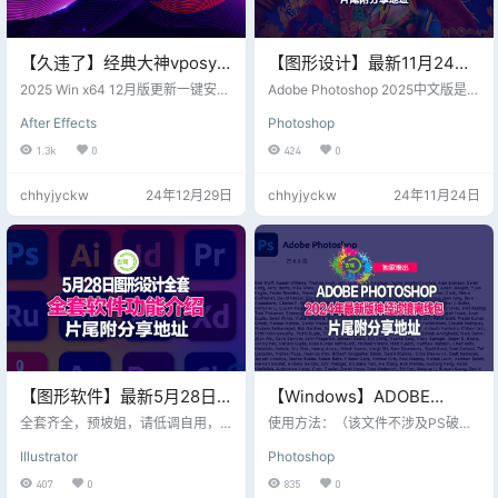
【久违了】经典大神vposy
【图形设计】最新11月24日
之Adobe系列重出江湖，12
版Adobe-
2025 Win x64 12月版更新一键安装
Adobe Photoshop 2025中文版是一
月最新全套更新版来了，片
版： Adobe After Effects 2025 v2
Photoshop_26.1.0.121直装
款功能强大的图像编辑软件，适用
After Effects
Photoshop
5.1.0.68【解压密码：@vposy】 Ad
于各种图像编辑需求。最新11月24
尾附分享地址
版，集成滤镜插件，片尾附
obe Premiere Pro 2025 v25.1.0.73
日版包含ACR17.0.0，此更新包括多
1.3k
0
424
0
下载地址
【无需解压密码】 Adobe Media En
个新增和改进的功能，推拉预设和
coder 2025 v25.1.0.65【解压密
蒙版、自动AI蒙版更新、蒙版反相、
chhyjyckw
24年12月29日
chhyjyckw
24年11月24日
码：@vposy】 Adobe InDesign 20
自适应预设，高级预设、支持新型
25 v20.0.1.32【解压…
相机和镜头、漏洞修复。 2025中文
版的详细介绍：【需要滤镜可以使
用账号登陆即可】 一、软件概述 Ph
otoshop 2025中文版是Adobe公司
推出…
【图形软件】最新5月28日
【Windows】ADOBE
版全集23GB【Adobe
PHOTOSHOP 2024年最新
全套齐全，预坡姐，请低调自用，
使用方法：（该文件不涉及PS破解
Creative Cloud Collection
下载后24小时内删除...
版神经滤镜离线包，经典图
等违规是由官方下载提取出来） 注
Illustrator
Photoshop
意：原则上只支持2024正式版和be
2024 v27.05.2024 (x64) 多
形设计工具分享，片尾附送
ta版，其它低版本没有测试，或许可
407
0
835
0
语言坡姐版
下载链接
以 PS正式版，将PHSP\25\Internal