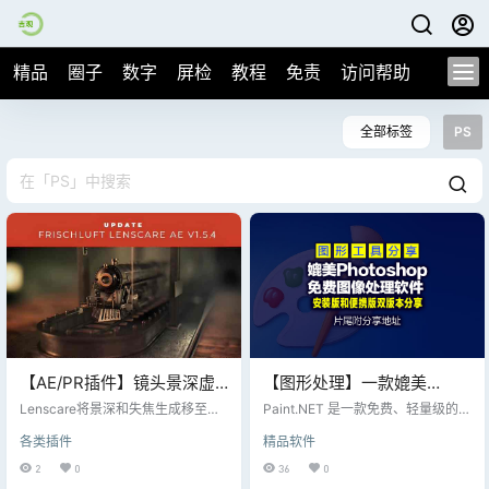
精品
圈子
数字
屏检
教程
免责
访问帮助
全部标签
PS
【AE/PR插件】镜头景深虚
【图形处理】一款媲美
焦模糊AE/PR插件 Frischluft
Photoshop的免费图像处理
Lenscare将景深和失焦生成移至后
Paint.NET 是一款免费、轻量级的图
Lenscare V1.5.5 Win
期制作。如果您需要高质量的相机
软件 Paint.NET v5.1.9
像编辑软件，最初由华盛顿州立大
各类插件
精品软件
模糊效果和 2D 后处理的灵活性，L
学的学生开发，后作为开源项目持
x64，片尾附送安装版和便
enscare是一个不错的选择。它可以
续优化。它结合了简单易用的界面
2
0
36
0
携版下载地址
帮助您摆脱漫长的额外3D渲染时
和强大的功能，尤其适合非专业用