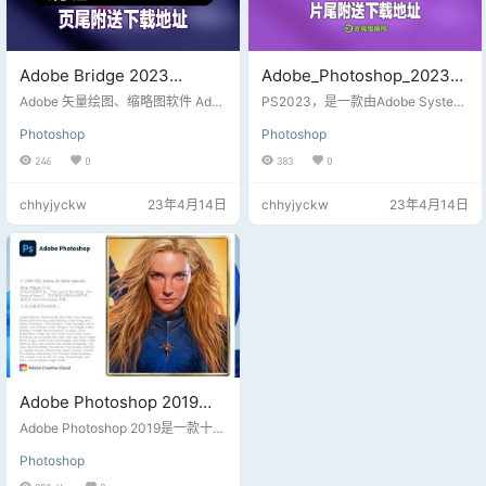
Adobe Bridge 2023
Adobe_Photoshop_2023_2
v13.0.3.693矢量绘图软件缩
4.3.0.376最新4月份无需破
Adobe 矢量绘图、缩略图软件 Adob
PS2023，是一款由Adobe System
略图软件图像管理软件
e Bridge 2023-4月最新版 (简称 BR
解直装版视频教程
s开发和发行的图像处理软件。Phot
Photoshop
Photoshop
2023 最新版) 是一款数字资产管理
oshop主要处理以像素所构成的数字
软件的专业图像管理软件.Adobe Bri
图像。使用其众多的编修与绘图工
246
0
383
0
dge 中文版是一款图像查看器可以
具，可以有效地进行图片编辑工
管理相册, 编辑图片元数据, 操作图
作。ps有很多功能，在图像、图
chhyjyckw
23年4月14日
chhyjyckw
23年4月14日
像及运行批处理命令, 以及查看从外
形、文字、视频、出版等各方面都
部设备的数码相机导入的图片文件
有涉及。使用可帮助用户更高效的
和图像元数据信息。 本页视频下列
处理您的图片和照片，自由灵活的
附下载地址【请用网页浏览器下
编辑和创造激发灵感，灵活高效，
载，不支持迅雷下载】 Adobe…
功能齐全，一流的软件，激发灵
感，更多的工具和控件辅助您完成
创建。 本页视频…
Adobe Photoshop 2019中
文一键经典安装版，适合
Adobe Photoshop 2019是一款十分
win10系统电脑安装，附下载
强大的电脑图像处理软件，一直以
Photoshop
来都被广泛的应用于平面设计、创
地址
意合成、美工设计、UI界面设计、