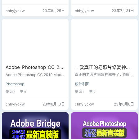
天转载放出Adobe系列的更新下载
载地址：https://i.jjgg.co:4430/s/0
安装教程，根据视频操作，压缩包
9kIb 本站点吉观网盘最高满速下
chhyjyckw
23年8月25日
chhyjyckw
23年7月31日
里面包含迅雷绿色版下载软件！ 整
载，无需第三方软件下载【请勿使
理的Adobe 相关种子资源，给查找
用第三方软件下载】注册帐号区域
资源困难的朋友，大部分是多国语
选择美国，登陆后就完美使用
言版本，可以安装的时候选择简体
中文版本。 根据需要选择文件名下
载，安装后即可使用；【阿里云无
法分享，无论…
Adobe_Photoshop_CC_201
一款真正的老照片修复神器
9_20.0.10.120_ACR12.3_SP
来了，翻新效果不得不服，
Adobe Photoshop CC 2019 Mac是
真正的老照片修复神器来了，翻新
_20200717稳定版
款适合设计师们使用的图片图像编
PS插件修复工具！
效果不得不服，PS插件修复工具！
Photoshop
设计制图
辑处理工具。Adobe Photoshop C
内有教程安装~
C 2019 Mac正式版新增图框工具、
247
0
291
0
新增选区的填充功能、新增智能选
择主体、新增色轮调色盘、新的对
chhyjyckw
23年6月10日
chhyjyckw
23年6月8日
称模式和无限次撤销上一步等等全
新功能。Adobe Photoshop CC 20
19 Mac还可实现像素的轻松旋转、
缩放和镜像。创建形状或文本帧，
用作画布上的占位符。