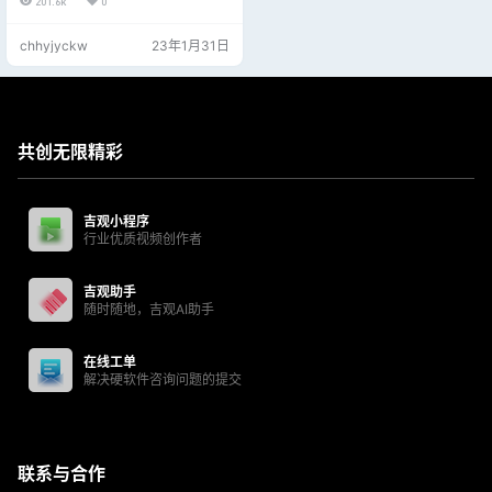
201.6k
0
图标以及logo制作、绘制和处理材
质贴图等各个领域中，还拥有强大
chhyjyckw
23年1月31日
的图像修饰、图像合成编辑以及调
色功能，利用这些功能可以快速修
复照片，也可以修复人脸上的斑点
等缺陷，快速调色等。 本次小编为
用户们带来的是PS2019中文版，此
版本无需另外的激活，适合win10
共创无限精彩
系…
吉观小程序
行业优质视频创作者
吉观助手
随时随地，吉观AI助手
在线工单
解决硬软件咨询问题的提交
联系与合作