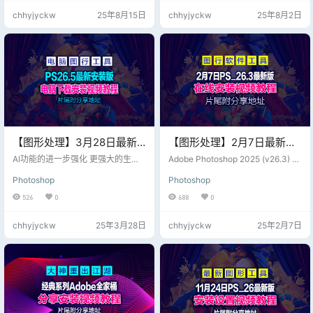
间。这些过滤器开发过程中的关键
户进行照片处理、绘图和设计。 主
chhyjyckw
25年8月15日
chhyjyckw
25年8月2日
是尽可能与真实的东西匹配。 Lens
要特点：（需安装.NET Framewor
care它包括两个独立的插件：out of
k） 直观的界面 类似Photoshop的
focus 用来模仿镜头模糊；depth of
图层支持，但操作更简洁。 标签式
field用来创建复杂的景深效果，比
文档浏览，方便多图切换。 *基础与
内置的 Camera Lens B…
进阶功能 支持选区、画笔、克隆印
章、文本工具等基础编辑。…
【图形处理】3月28日最新
【图形处理】2月7日最新版
版Ps_2025(Adobe
Adobe Photoshop 2025
AI功能的进一步强化 更强大的生成
Adobe Photoshop 2025 (v26.3) 是
Photoshop 2025 v26.5
式AI工具，支持更复杂的图像生成和
(v26.3) 稳定、高性价比运
Adobe Systems 推出的最新一代图
Photoshop
Photoshop
编辑。 智能对象识别和自动修复功
像编辑与处理软件。作为行业标准
(x64) 多语言 GenP婆姐)
行，片尾附分享地址
能，进一步提升工作效率。 3D和A
的图像编辑工具，Photoshop 2025
526
0
688
0
R集成 增强3D建模和渲染能力，支
带来了许多创新功能和改进，以满
持更复杂的3D设计。 与AR（增强
足专业摄影师、设计师和视觉艺术
chhyjyckw
25年3月28日
chhyjyckw
25年2月7日
现实）技术的深度整合，便于设计
家的需求。以下是一些主要亮点：
师创建AR内容。 跨平台协作 改进的
增强的 AI 功能：Photoshop 2025
云协作功能，支持多用户实时编辑
引入了更强大的 AI 驱动工具，可以
和评论。 与Adobe Creative Cloud
自动执行一系列繁琐的编辑任务，
其他应用的无缝集成。 性能优化 更
如去除瑕疵…
快的处理速度，尤…