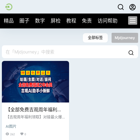
精品
圈子
数字
屏检
教程
免责
访问帮助
全部标签
Mjdjourney
【全部免费吉观周年福利领
取】免费绘画/对话/生图/生
【吉观周年福利领取】对接最火爆
成音乐/AI文档编译之吉观助
的DeepSeek接口 1. 只需打开吉观A
AI图片
I助手“小新鲜”登陆小程序后将会员I
手“小新鲜”赠送1年全免费会
D告知客服 或者官网：https://jjgg.c
262
0
员
o/requests提交工单告知会员ID 即