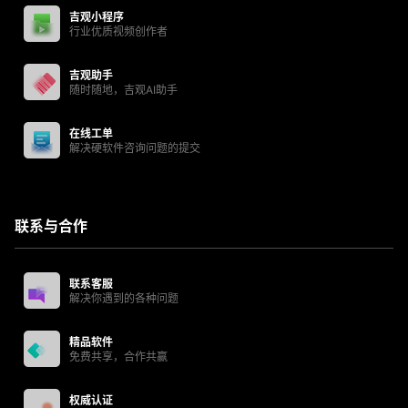
吉观小程序
行业优质视频创作者
吉观助手
随时随地，吉观AI助手
在线工单
解决硬软件咨询问题的提交
联系与合作
联系客服
解决你遇到的各种问题
精品软件
免费共享，合作共赢
权威认证