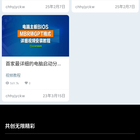
chhyjyckw
25年2月7日
chhyjyckw
25年2月7日
首家最详细的电脑启动分
区，MBR转换GPT启动模式
视频教程
视频教程，干货收藏！
569.7k
0
chhyjyckw
23年3月15日
共创无限精彩