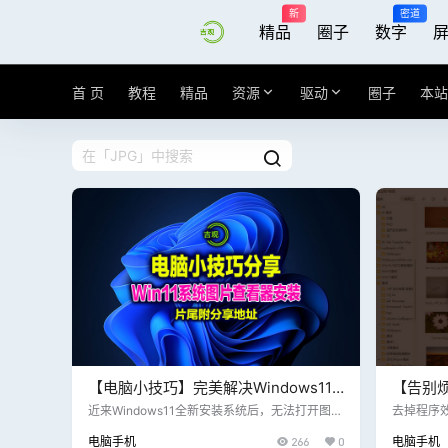
新
密道
精品
圈子
数字
首 页
教程
精品
资源
驱动
圈子
本站
【电脑小技巧】完美解决Windows11
【告别
全新安装系统后，无法使用图片查看器
具看图王 
近来Windows11全新安装系统后，无法打开图片
去掉程序
查看器，需要自行下载第三方软件安装，捆绑垃
图！去掉
的问题，片尾附文件下载
版
电脑手机
266
0
电脑手机
圾软件特别麻烦； 本期分享一个纯净注册表文
告文字； 