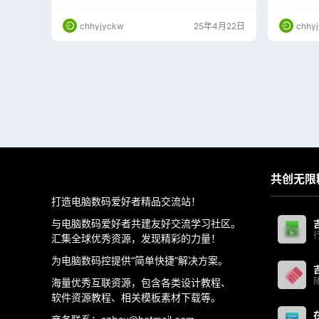
件，一键安装，无任何第三方捆绑，完美解决图
“发现、搜
片查看！安装方法请观看下列视频教程！
推送、问
chhyjyckw
25年4月22日
chhy
问题反馈
主页234
开始菜单“
检测升级
止…
共创无限
打造电脑数码爱好者精品交流站！
与电脑数码爱好者共建友好交流学习社区。
汇集全球优秀资源，发现精彩的力量！
为电脑数码控提供“简单快捷”解决方案。
海量优秀互联资源，包含各类设计教程、
软件资源教程、相关模板素材下载等。