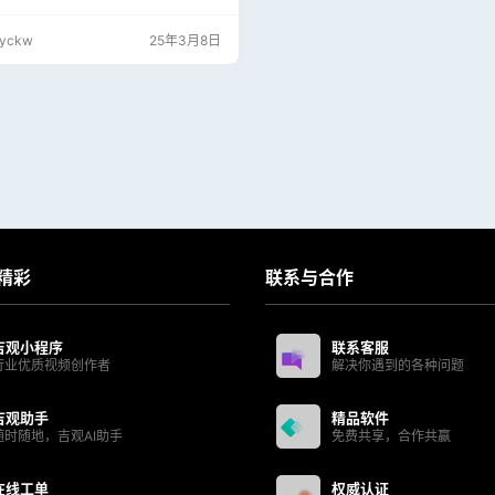
索”去掉看图王PDF阅读器菜单：开启
题反馈； 去掉所有程序的无用菜单项：
jyckw
25年3月8日
、检测版本；禁止程序偷偷篡改浏览器
5导航的刷量行为； 禁止程序自动创建
2345王牌软件”程序组；禁止所有程序
，禁止后台下载升级数据包文件； 禁
精彩
联系与合作
吉观小程序
联系客服
行业优质视频创作者
解决你遇到的各种问题
吉观助手
精品软件
随时随地，吉观AI助手
免费共享，合作共赢
在线工单
权威认证