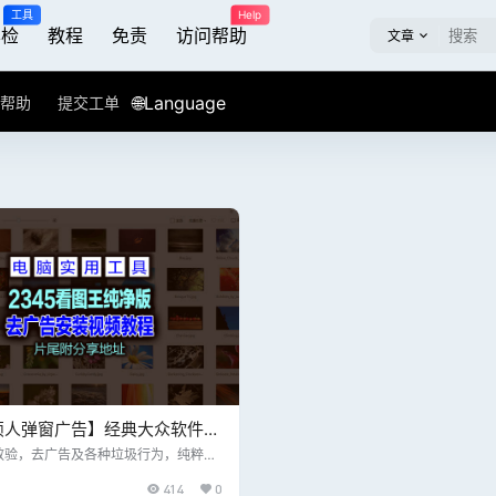
工具
Help
屏检
教程
免责
访问帮助
文章
🌐Language
帮助
提交工单
烦人弹窗广告】经典大众软件工
v11.2.0.10077 中文特别纯净
效验，去广告及各种垃圾行为，纯粹看
今日热点弹窗、去图片美化程序中间广
414
0
去掉看图王PDF阅读器广告，即侧边栏