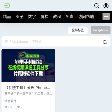
精品
圈子
数字
屏检
教程
免责
访问帮助
全部标签
ios.iphone
【系统工具】爱思iPhone解
锁【Aiseesoft iPhone
非常好用的一款苹果手机工具，配
Unlocker 2.0.56 多语预坡
合爱思助手得心应手，值得推荐
精品软件
的！iPhone Unlocker 2.0.56最新版
姐】0502更新中
2.3k
1