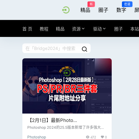
新
密道
精品
圈子
数字
首 页
教程
精品
资源
驱动
圈子
本站
【2月1日】最新Photo
shop2024_25.5+Premiere2024_24.
Photoshop 2024的25.5版本新增了许多强大的
功能，局部编辑功能也大大增强了图像的可编辑
2.1+Bridge2024_14.0.2三件套及全家
Photoshop
472
0
性；Photoshop还支持对图像进行4K分辨率增