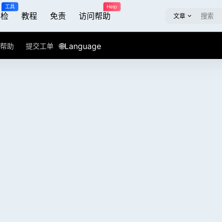
工具
Help
屏检
教程
免责
访问帮助
文章
🌐Language
帮助
提交工单