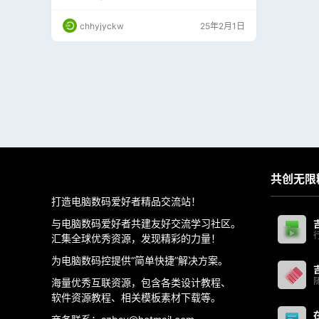
桶分享
强，在虚拟主播和场景布置方面，Photoshop与
Leonardo等图像生成工具结合使用；对于需要
chhyjyckw
25年2月1日
移除素材图中文本或水印的内容创作者来说，Ph
otoshop提供了一个快速且方便的解决方案。用
户只需使用矩形工具选择包含文本和水印的区
域，然后点击生成式填…
共创无限
打造电脑数码爱好者精品交流站！
与电脑数码爱好者共建友好交流学习社区。
汇集全球优秀资源，发现精彩的力量！
为电脑数码控提供“简单快捷”解决方案。
海量优秀互联资源，包含各类设计教程、
软件资源教程、相关模板素材下载等。