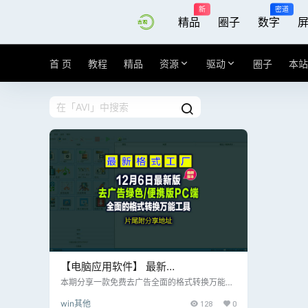
新
密道
精品
圈子
数字
首 页
教程
精品
资源
驱动
圈子
本站
【电脑应用软件】 最新
FormatFactory【格式工厂 】
本期分享一款免费去广告全面的格式转换万能工
具 视频： 支持几乎所有主流视频格式的相互转
v5.21.0.0 去广告绿色/便携版PC端
win其他
128
0
换，如 MP4、AVI、MKV、WMV、FLV、MO