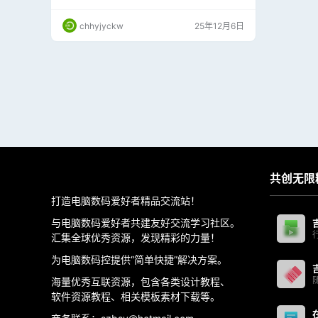
V、VOB、WebM 等，并可转换为 GIF。 音频：
支持 MP3、WMA、FLAC、AAC、MMF、AM
chhyjyckw
25年12月6日
R、OGG、WAV 等音频格式的转换。 图片： 支
持 JPG、PNG、ICO、BMP、TIF、PCX、TGA
等图像格式的转换。 文档： （部分版本支持）…
共创无限
打造电脑数码爱好者精品交流站！
与电脑数码爱好者共建友好交流学习社区。
汇集全球优秀资源，发现精彩的力量！
为电脑数码控提供“简单快捷”解决方案。
海量优秀互联资源，包含各类设计教程、
软件资源教程、相关模板素材下载等。