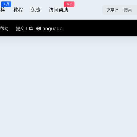
工具
Help
屏检
教程
免责
访问帮助
文章
🌐Language
帮助
提交工单