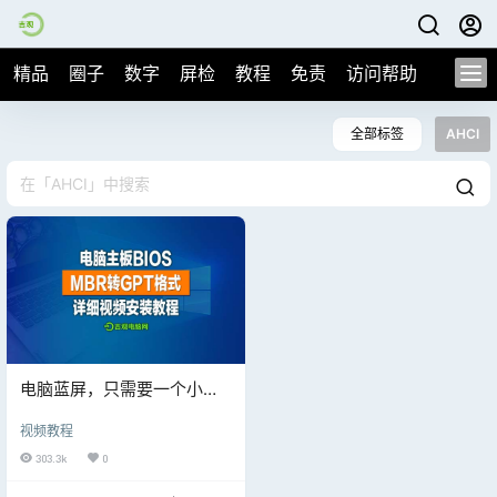
精品
圈子
数字
屏检
教程
免责
访问帮助
全部标签
AHCI
电脑蓝屏，只需要一个小小
的设置就搞定！
视频教程
303.3k
0