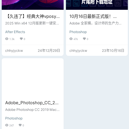
【久违了】经典大神vposy
10月16日最新正式版！
之Adobe系列重出江湖，12
Adobe2024全家桶直装版最
2025 Win x64 12月版更新一键安装
Adobe 全家桶，设计师的生产力工
月最新全套更新版来了，片
版： Adobe After Effects 2025 v2
新整理及下载地址分享，片
具。个人学习，专业领域都是必不
After Effects
Photoshop
5.1.0.68【解压密码：@vposy】 Ad
可少的软件。 10月16日最新正式
尾附分享地址
尾附百度盘下载地址
obe Premiere Pro 2025 v25.1.0.73
版！Adobe 2024 全家桶PS、Ai、A
1.3k
0
476
0
【无需解压密码】 Adobe Media En
E…2024 全系版本下载；
coder 2025 v25.1.0.65【解压密
chhyjyckw
24年12月29日
chhyjyckw
23年10月16日
码：@vposy】 Adobe InDesign 20
25 v20.0.1.32【解压…
Adobe_Photoshop_CC_201
9_20.0.10.120_ACR12.3_SP
Adobe Photoshop CC 2019 Mac是
_20200717稳定版
款适合设计师们使用的图片图像编
Photoshop
辑处理工具。Adobe Photoshop C
C 2019 Mac正式版新增图框工具、
247
0
新增选区的填充功能、新增智能选