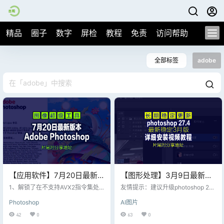
精品
圈子
数字
屏检
教程
免责
访问帮助
全部标签
adobe
【应用软件】7月20日最新
【图形处理】3月9日最新
Adobe.Photoshop.2026.27.
Adobe Photoshop
1、解锁了在不支持AVX2指令集处
友情提示：建议升级photoshop 27.
8多语言直装版，片尾附下载
理器的计算机安装该程序功能。 2、
2026v27.4，保留完整AI神
4 ,我安装photoshop 27.3后发现神
Photoshop
AI图片
解锁了在 Windows 10 / 11 次要版
经滤镜的皮肤平滑度无法开启使
地址
经滤镜与4K生成能力
本上安装该程序功能。 3、辅助模块
用，但是升级到photoshop 27.4后
42
0
63
0
Remove Tool 高级组件（大小约为
圆满解决; （神经滤镜需要登陆自己