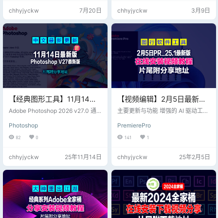
5 GB）已从安装中排除。 4、安装
的邮箱账号后使用）资源本版块很
chhyjyckw
7月20日
chhyjyckw
3月9日
后直接使用。
多，也有专门贴子分享。
【经典图形工具】11月14日
【视频编辑】2月5日最新经
最新Adobe Photoshop
典视频编辑工具Adobe
Adobe Photoshop 2026 v27.0 通
主要更新与功能 增强的 AI 驱动工具
2026 v27.0，片尾附送下载
过深度融合 AI 技术、优化性能与协
Premiere Pro 2025
智能剪辑分析：通过 AI 技术自动分
Photoshop
PremierePro
作流程，进一步巩固了其在专业图
析视频素材，识别场景、人物和物
地址
v25.1.0.073 (x64) 直装版
像处理领域的领先地位。无论是摄
体，帮助用户快速标记和分类素
82
0
141
1
影师、设计师，还是动态视觉创作
材。 自动字幕生成：支持更多语言
者，都能通过该版本更高效地实现
和方言，字幕生成速度更快，准确
chhyjyckw
25年11月14日
chhyjyckw
25年2月5日
创意构想。 核心功能升级： AI 增强
率更高。 AI 音频修复：自动消除背
工具、3D 与动态设计增强、跨平台
景噪音，优化音频质量。 性能优化
协作优化； 性能与效率提升： 启动
硬件加速：支持最新 GPU 和 CPU
与运行速度、GPU 加速增强、资源
架构，提升渲染和导出速度。 多线
占用优化 用户体验改进： 全新界面
程处理：优化多核处理器性能，提
设计、手势与触…
升复杂项目的编辑效率。 实时预
览…