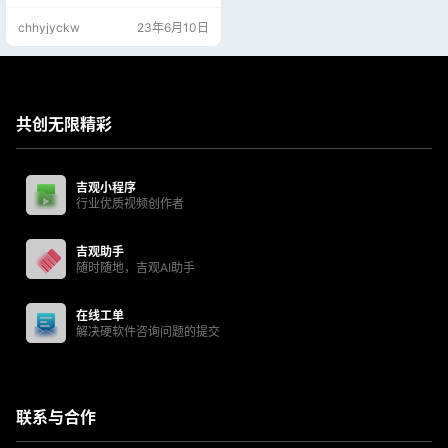
择主体、新增色轮调色盘、新的对
chhyjyckw
23年6月10日
称模式和无限次撤销上一步等等全
新功能。Adobe Photoshop CC 20
19 Mac还可实现像素的轻松旋转、
缩放和镜像。创建形状或文本帧，
用作画布上的占位符。
共创无限精彩
吉观小程序
行业优质视频创作者
吉观助手
随时随地，吉观AI助手
在线工单
解决硬软件咨询问题的提交
联系与合作