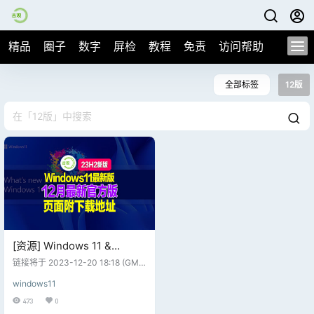
精品
圈子
数字
屏检
教程
免责
访问帮助
全部标签
12版
[资源] Windows 11 &
Server 23H2 MVS (MSDN)
链接将于 2023-12-20 18:18 (GMT
简繁英镜像 – 2023 年 12 月
+8) 开始陆续失效，请尽快下载...
windows11
【文章尾部附最新12月商业版下载
地址，请勿使用第三方软件下载，
473
0
吉观网盘不限速高速下载】 22H2