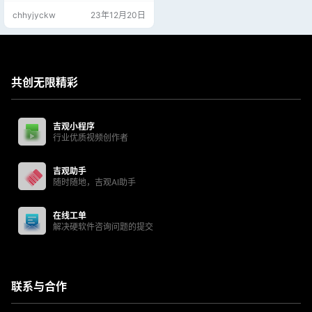
在前，23H2 在后。 Windows Serv
chhyjyckw
23年12月20日
er v23H2 镜像仅有英文版本。 Win
dows 11 v21H2 镜像疑似已经停
更，故本贴未提供... MVS 每月更新
镜像的版本号一般都与当月补丁星
期二的…
共创无限精彩
吉观小程序
行业优质视频创作者
吉观助手
随时随地，吉观AI助手
在线工单
解决硬软件咨询问题的提交
联系与合作