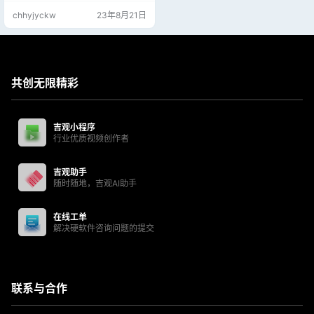
等（完整列表请参见预览）共有 12
chhyjyckw
23年8月21日
00 多个动画。 每个动画都有多种样
式，如发光、涂鸦、纹理等等。液
体效果很容易与任何配色方案搭配
使用，与您创造的任何东西相得益
彰。 适用软件： AE CC 2015 或更
高, PR 2021 或更高 / 视频…
共创无限精彩
吉观小程序
行业优质视频创作者
吉观助手
随时随地，吉观AI助手
在线工单
解决硬软件咨询问题的提交
联系与合作