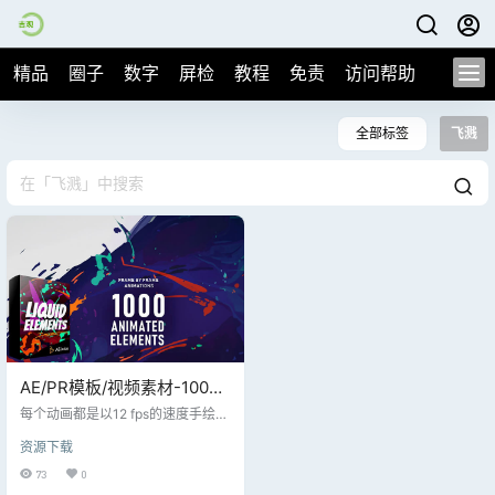
精品
圈子
数字
屏检
教程
免责
访问帮助
全部标签
飞溅
AE/PR模板/视频素材-1000
个手绘液体闪光流体二维卡
每个动画都是以12 fps的速度手绘
通动画元素包
的，并考虑了最终用例。50多个类
资源下载
别包括飞溅、爆炸、水滴、爪子、
烟雾、闪电、眼泪、火、涂鸦、速
73
0
度线、星星、噪音、波浪和头骨等