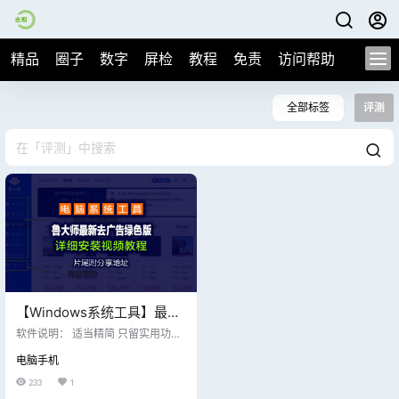
精品
圈子
数字
屏检
教程
免责
访问帮助
全部标签
评测
【Windows系统工具】最新
分享鲁大师
软件说明： 适当精简 只留实用功能
_6.1026.4525.204_绿色版，
退出不留后台，自解压文件夹 不
电脑手机
用，删除文件夹即可，貌似这个AI跑
剔除所有的广告设置
分功能还比较有用
233
1