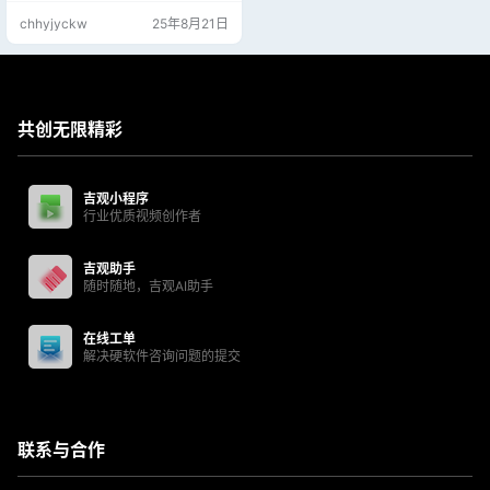
二维绘图,详细绘制,设计文档和基本
chhyjyckw
25年8月21日
三维设计,广泛应用于机械设计,工程
制图,土木建筑,装饰装潢,服装加工等
多个行业领域.借助AutoCAD绘图程
序软件可以准确地和客户共享设计
数据,体验本地DW…
共创无限精彩
吉观小程序
行业优质视频创作者
吉观助手
随时随地，吉观AI助手
在线工单
解决硬软件咨询问题的提交
联系与合作