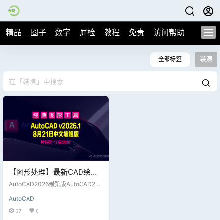
精品
圈子
数字
屏检
教程
免责
访问帮助
全部标签
装潢
【图形处理】最新CAD绘图
软件 | Autodesk AutoCAD
AutoCAD2026最新版AutoCAD202
v2026.1 中文坡姐版【夸克
6简体中文版.三维机械设计软件Aut
AutoCAD
odesk AutoCAD2026中文版是欧特
下载】
克全球著名的专业计算机辅助设计
37
0
软件,Autodesk AutoCAD2026用于