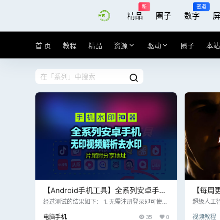
新
密道
精品
圈子
数字
首 页
教程
精品
资源
驱动
圈子
本站
【Android手机工具】全系列安卓手机
【每周
1.9无印视频解析去水印工具，支持多
8:最终
经过测试的结果如下： 1. 无需注册登录即可使
超级人工
用，粘贴分享链接自动解析； 2. 支持视频、图集
世界推向毁
个平台 2025.10.12更新
载，每
电脑手机
35
0
视频教程
的无水印下载 3. 支持批量视频、图集的无水印
饰）和他