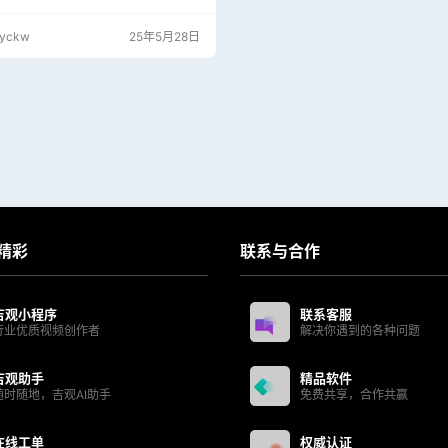
崩离析。虽然伊森已获得关闭“智体”的
要彻底消灭“智体”，完成这一拯救全人
jyckw
25年5月28日
任务，仍需要IMF小队齐心协力突破重
他们不仅要面对全知全能又无影无形的
其手下盖布瑞尔（埃塞·莫拉雷斯饰）的
，还要解决来自过去的种种恩怨； 备用
精彩
联系与合作
吉观小程序
联系客服
行业优质视频创作者
解决你遇到的各种问题
吉观助手
精品软件
随时随地，吉观AI助手
免费共享，合作共赢
在线工单
权威认证