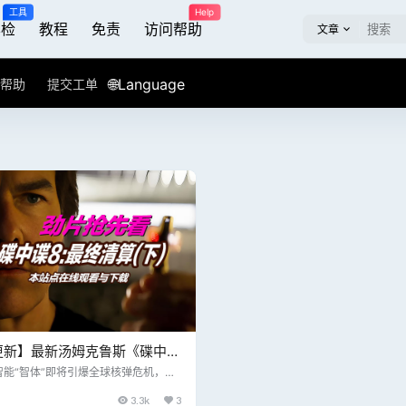
工具
Help
屏检
教程
免责
访问帮助
文章
🌐Language
帮助
提交工单
更新】最新汤姆克鲁斯《碟中谍
清算(下)》在线观看+网盘下
智能“智体”即将引爆全球核弹危机，把
灭边缘。而伊森·亨特（汤姆·克鲁斯
周更新最新出品大片
3.3k
3
的IMF小队在上次行动中遭遇重创，团