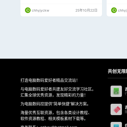
下载
队濒临分
钥匙，但
chhyjyckw
25年10月22日
chhy
类的终极
重困难。
“智体”与
百般阻拦
微信…
共创无限
打造电脑数码爱好者精品交流站！
与电脑数码爱好者共建友好交流学习社区。
汇集全球优秀资源，发现精彩的力量！
为电脑数码控提供“简单快捷”解决方案。
海量优秀互联资源，包含各类设计教程、
软件资源教程、相关模板素材下载等。