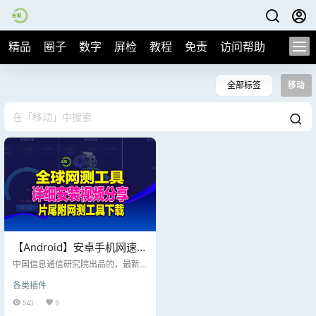
精品
圈子
数字
屏检
教程
免责
访问帮助
全部标签
移动
【Android】安卓手机网速检
测工具，全球网测4.3.1，比
中国信息通信研究院出品的，最新
花瓣更快测满速的软件，片
版本4.3.1，自己用的花瓣，还有这
各类插件
个，不得不说，花瓣相对时间更长
尾附下载地址
一些； 这个测试基本开始测速就能
543
0
看到自己网速是多少，能不能满