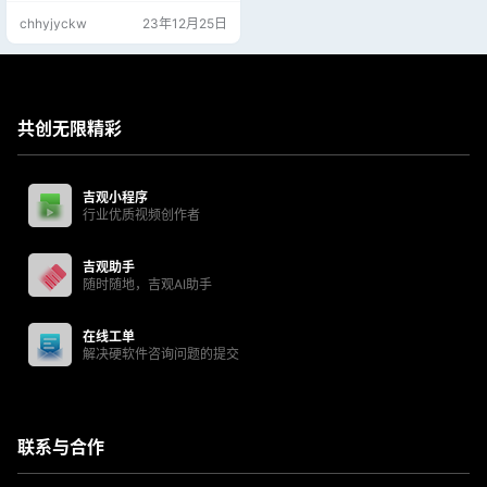
速，我平时很少关注上传速度的；
chhyjyckw
23年12月25日
用这个2秒内看看网速达不达标就行
了，也能检测比如像WiFi断流的情
况； 如果网速不满意，果断重启路
由，不用等他测试完毕。
共创无限精彩
吉观小程序
行业优质视频创作者
吉观助手
随时随地，吉观AI助手
在线工单
解决硬软件咨询问题的提交
联系与合作