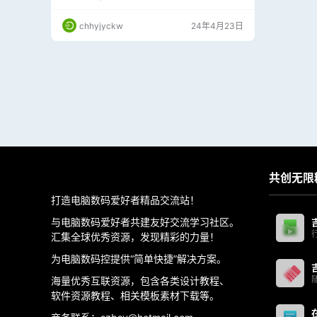
PS正式版，将PHSP\25\Internal文件夹拷贝到
以下路径替换： C:\Users\Administrator\AppDa
chhyjyckw
24年4月23日
ta\Roaming\Adobe\UXP\PluginsStorage\PHSP
\25\Internal PS beta版，将PHS…
共创无限
打造电脑数码爱好者精品交流站！
与电脑数码爱好者共建友好交流学习社区。
汇集全球优秀资源，发现精彩的力量！
为电脑数码控提供“简单快捷”解决方案。
海量优秀互联资源，包含各类设计教程、
软件资源教程、相关模板素材下载等。