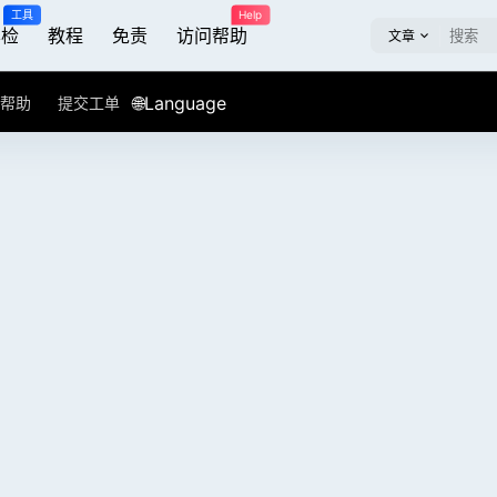
工具
Help
屏检
教程
免责
访问帮助
文章
🌐Language
帮助
提交工单