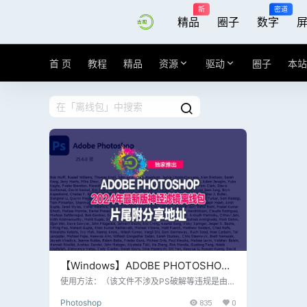
新
密道
精品
圈子
数字
首 页
教程
精品
资源
驱动
圈子
本站
【Windows】ADOBE PHOTOSHOP
2024年最新版神经滤镜离线包，经典
使用方法：（该文件不涉及PS破解等违规是由官
方下载提取出来） 注意：原则上只支持2024正
图形设计工具分享，片尾附送下载链接
Photoshop
835
0
式版和beta版，其它低版本没有测试，或许可以