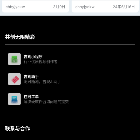
的邮箱账号后使用）资源本版块很
具，可以有效地进行图片编辑工
chhyjyckw
3月9日
chhyjyckw
24年6月16日
多，也有专门贴子分享。
作。ps有很多功能，在图像、图
形、文字、视频、出版等各方面都
有涉及。新版更新包含错误修复、
性能改进及一些稳定性改进。 Adob
e Photoshop2024正式版Neural
F…
共创无限精彩
吉观小程序
行业优质视频创作者
吉观助手
随时随地，吉观AI助手
在线工单
解决硬软件咨询问题的提交
联系与合作