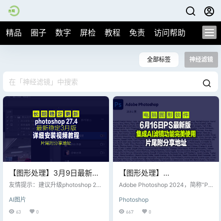
精品
圈子
数字
屏检
教程
免责
访问帮助
全部标签
神经滤镜
【图形处理】3月9日最新
【图形处理】
Adobe Photoshop
Ps2024_Adobe Photoshop
友情提示：建议升级photoshop 27.
Adobe Photoshop 2024，简称“PS
2026v27.4，保留完整AI神
4 ,我安装photoshop 27.3后发现神
2024 v25.9.1.626 (x64) AI
2024”，是由Adobe Systems开发
AI图片
Photoshop
经滤镜的皮肤平滑度无法开启使
和发行的图像处理软件。Photosho
经滤镜与4K生成能力
滤镜功能多语便携版
用，但是升级到photoshop 27.4后
p主要处理以像素所构成的数字图
63
0
667
0
圆满解决; （神经滤镜需要登陆自己
像。使用其众多的编修与绘图工