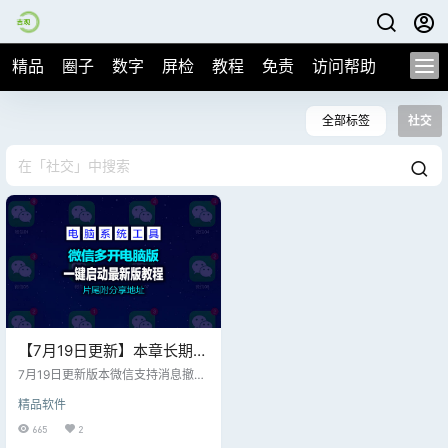
精品
圈子
数字
屏检
教程
免责
访问帮助
全部标签
社交
【7月19日更新】本章长期固
定更新，微信电脑版 for
7月19日更新版本微信支持消息撤
Windows v4.1.12.19多开&消
回、多选消息并转发、搜索 / 验证添
精品软件
加好友、消息“引用”等功能。最大的
息防撤回最新绿色版（纯64
升级是电脑版微信已经可以直接发
665
2
位）
朋友圈！（无需安装下载解压后，