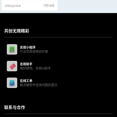
直接双击应用程序即可）一键下载
chhyjyckw
7月19日
绿色运行【本章长期固定更新】下
列视频为较早前版本案例，安装方
法一样
共创无限精彩
吉观小程序
行业优质视频创作者
吉观助手
随时随地，吉观AI助手
在线工单
解决硬软件咨询问题的提交
联系与合作