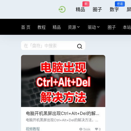
新
密道
精品
圈子
数字
首 页
教程
精品
资源
驱动
圈子
本站
电脑开机黑屏出现Ctrl+Alt+Del的解决
方法，视频教程
电脑开机黑屏出现Ctrl+Alt+Del的解决方法，视
频教程
视频教程
566k
0