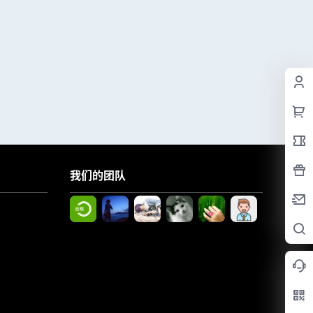
我们的团队