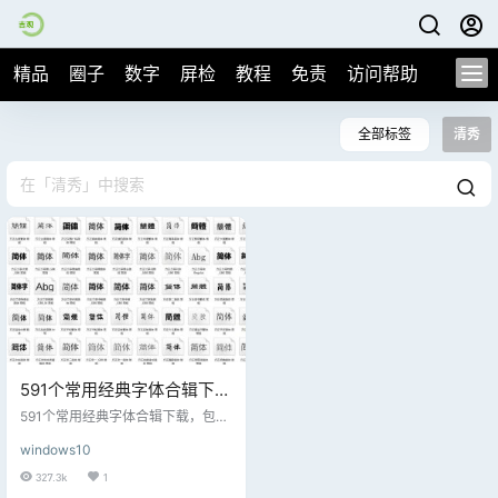
精品
圈子
数字
屏检
教程
免责
访问帮助
全部标签
清秀
591个常用经典字体合辑下
载，纯干货~~
591个常用经典字体合辑下载，包揽
所有的字体，纯干货~~
windows10
327.3k
1