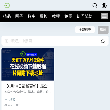
精品
圈子
数字
屏检
教程
免责
访问帮助
全部标签
暖通
【6月14日最新更新】最全的
建筑、电气设计专业软件，
本套件包含电气、排水、建筑、暖
天正T30 V10全套件公测
通等全套软件，是一款不可多得的
win其他
专业软件； 天正是一款CAD的辅助
版，片尾附下载地址
工具，集成批处理命令、线型、字
984
2
库、符号库等，会给设计人员带来