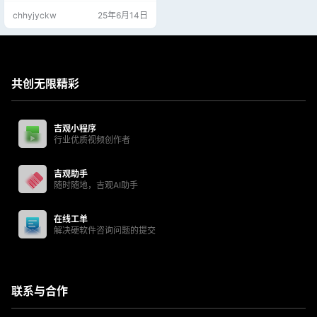
很多方便,节约时间。天正软件包括
chhyjyckw
25年6月14日
暖通、给排水、电气、结构、建筑
等，其中，天正建筑已成为建筑设
计实际的绘图标准，为我国建筑设
计行业计算机应用水平的提高以及
设计生产率的提高做出了卓越的贡
献。
共创无限精彩
吉观小程序
行业优质视频创作者
吉观助手
随时随地，吉观AI助手
在线工单
解决硬软件咨询问题的提交
联系与合作