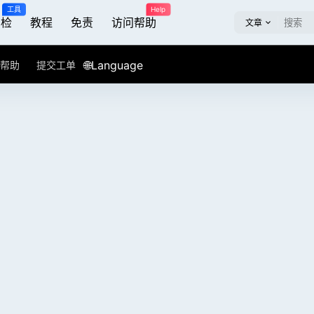
工具
Help
屏检
教程
免责
访问帮助
文章
🌐Language
帮助
提交工单