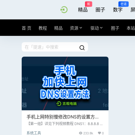
新
密道
精品
圈子
数字
首 页
教程
精品
资源
驱动
圈子
本站
手机上网特别慢修改DNS的设置方
法，立马提速~~
【第一组】详见下列视频教程 DNS1：8.8.8.8 D
NS2：8.8.4.4 【第二组】详见下列视频教程 DN
系统工具
233.8k
0
S1：114.114.114.114 DNS2：114.114.115.115