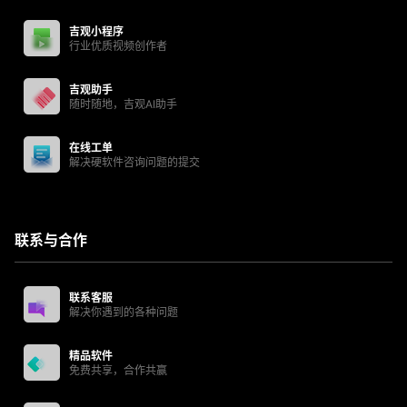
吉观小程序
行业优质视频创作者
吉观助手
随时随地，吉观AI助手
在线工单
解决硬软件咨询问题的提交
联系与合作
联系客服
解决你遇到的各种问题
精品软件
免费共享，合作共赢