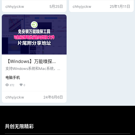
和直播分段时间；支持区间选择，
请提交工单，24小时回复） a.直接
chhyjyckw
5月25日
chhyjyckw
25年1月11日
批量下载视频；支持英文版本
下载：您可以选择直接在软件点击
下载或者选上自动下载视频 b.手动
下载视频：点击复制链接，使用下
载工具下载到本地后，点击解密，
选择下载好的视频
【Windows】万能嗅探
1.0.5【可抓视频号】免安装
支持Windows系统和Mac系统，无
批量抓取媒体文件，片尾附
需安装，打开即用。 可以抓取哪些
电脑手机
内容： 浏览器的网页，客户端程
送双版本工具（包含
序，微信小程序 等，这里面产生的
872
0
windows和Mac）
视频、音乐、图片 都可以抓取到 实
测 网页打开 某视频号、某音、某红
chhyjyckw
24年6月6日
薯、某站，可以做到无水印的视频
和封面下载功能哦，具体玩法大家
自行发挥吧。 使用方法： 1. 打开万
能嗅探客户端，然后打开浏览器，
产生网络请求即可。 2. 看看万能嗅
探里有没有抓取到内容，如果没有
共创无限精彩
的话…