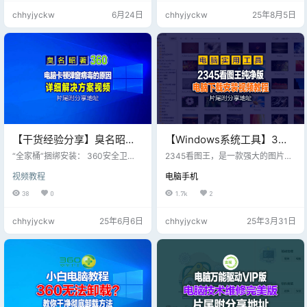
卡]Win10/11 x64 更新Nvidia显卡驱
片的播放与单帧保存。 支持全屏查
chhyjyckw
6月24日
chhyjyckw
25年8月5日
动596.21(驱动文件版本:32.0.15.96
看与幻灯片查看。 提供缩略图预
21)； 2.2、[显卡]Win10/11 x64 更
览：可一次性预览当前目录下所有
新AMD显卡驱动26.3.1(驱动文件版
图片。唯一缺点是广告弹窗太多，
本: 32.0…
安装软件时捆绑一些垃圾软件非常
尴尬！本期分享的是一款去广告、
精简好用的最新版本！ 此版特点：
吉观专版，去除所有个…
【干货经验分享】臭名昭著
【Windows系统工具】3月
的360，很多人都不知道什
31日最新版2345 看图王去
“全家桶”捆绑安装： 360安全卫
2345看图王，是一款强大的图片浏
么时候安装到电脑的，而且
士、360浏览器等产品常被用户批评
广告安装版x64 11.5.0.11634
览管理软件。 完整支持所有主流图
视频教程
电脑手机
强制或诱导安装，并捆绑推广其他3
片格式的浏览，管理，并对其进行
无法卸载干净
v1，片尾附软件下载
60系软件（如360压缩、360杀毒
编辑。 支持文件夹内的图片翻页、
38
0
1.7k
2
等），导致电脑性能下降。 广告的
缩放、打印。 独家支持GIF等多帧图
推送： 360浏览器、安全卫士、小
片的播放与单帧保存。 支持全屏查
chhyjyckw
25年6月6日
chhyjyckw
25年3月31日
鸟桌面等常被指弹窗广告过多，影
看与幻灯片查看。 提供缩略图预
响用户体验。 版本的选择： 360是
览：可一次性预览当前目录下所有
国内主流安全软件之一，尤其在政
图片。唯一缺点是广告弹窗太多，
府、企业领域有较高占有率； 然而
安装软件时捆绑一些垃圾软件非常
作为普通用户，一款免费的个人版3
尴尬！本期分享的是一款去广告、
60是有高代价区别的！中过招没？
精简好用的最新版本！ 此版特点：
吉观专版，去除所有个…