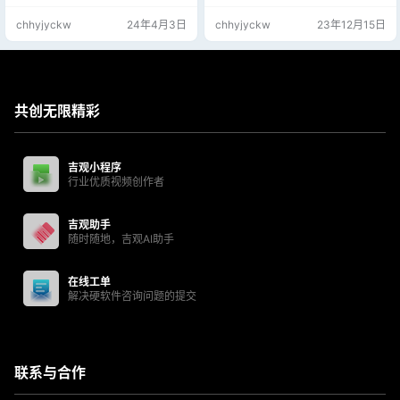
装了流氓软件，本期分享终极解决
享详细的下载方法和安装教程，本
chhyjyckw
24年4月3日
chhyjyckw
23年12月15日
方案！
案打印机518型号！
共创无限精彩
吉观小程序
行业优质视频创作者
吉观助手
随时随地，吉观AI助手
在线工单
解决硬软件咨询问题的提交
联系与合作