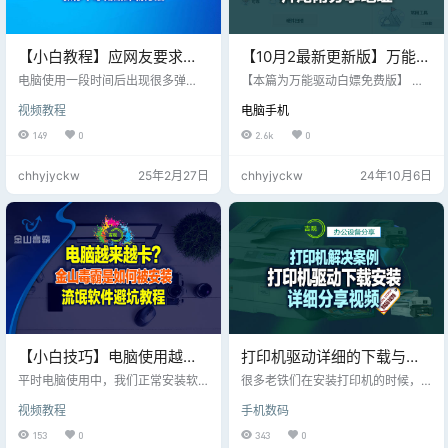
【小白教程】应网友要求本
【10月2最新更新版】万能驱
期分享：怎样干净彻底的卸
动VIP版(EasyDrv8)最新版，
电脑使用一段时间后出现很多弹
【本篇为万能驱动白嫖免费版】 最
载360软件？
窗、广告、垃圾等信息，并且电脑
包含win7、win10、
新全套有偿版分享下载地址 >>> 10
视频教程
电脑手机
使用越来越慢，越来越卡； 这是电
月2日最新更新版，下列下载地址已
win11_64位+32位系统
脑不小心安装了臭名昭著的360软
经更新至最新版 万能驱动8全新UI设
149
0
2.6k
0
件，不停的扫描电脑导致的，今天
计使交互更直观，进一步优化了硬
分享怎样干净彻底卸载它！
件识别和驱动检索能力； 提高了驱
chhyjyckw
25年2月27日
chhyjyckw
24年10月6日
动搭配的自由度，新增驱动包自定
义功能，令操作变得更加得心应
手； 特别提示：万能驱动安装时去
掉2345软件前面的勾选项，以防止
捆绑垃圾软件； 万能驱动 v8.1 （64
位 Win10专…
【小白技巧】电脑使用越来
打印机驱动详细的下载与按
越卡，出现太多弹窗广告还
照方法，最详细的视频分享
平时电脑使用中，我们正常安装软
很多老铁们在安装打印机的时候，
蓝屏，本期分享终极解决方
件后一切正常，当使用了一段时间
教程！
总是苦于查找打印机驱动而苦恼，
视频教程
手机数码
后，发现广告、弹窗、蓝屏越来越
要么下载到一些捆绑垃圾软件一起
案！
多； 电脑使用越来越卡，这是因为
安装上电脑系统 而导致电脑系统越
153
0
343
0
我们安装软件时，被软件商捆绑安
快来越慢，越来越多垃圾，本期分