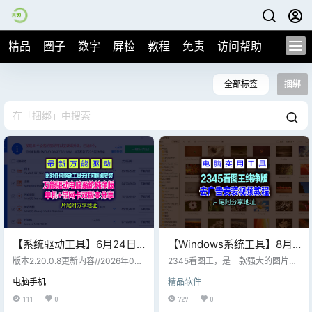
精品
圈子
数字
屏检
教程
免责
访问帮助
全部标签
捆绑
【系统驱动工具】6月24日
【Windows系统工具】8月5
无任何捆绑的万能驱动总裁
日最新版2345 看图王去广
版本2.20.0.8更新内容//2026年06
2345看图王，是一款强大的图片浏
v2.20.0.8免扫码登录绿色单
月21日 1、程序更新： 1.1、[更新]适
告安装版x64 13.1.1，片尾附
览管理软件。 完整支持所有主流图
电脑手机
精品软件
配ARM环境； 2、离线驱动更新
片格式的浏览，管理，并对其进行
文件+全系列网卡版
软件下载
【云端驱动库实时更新制，离线若
编辑。 支持文件夹内的图片翻页、
111
0
729
0
缺驱动请联网安装即可】： 2.1、[显
缩放、打印。 独家支持GIF等多帧图