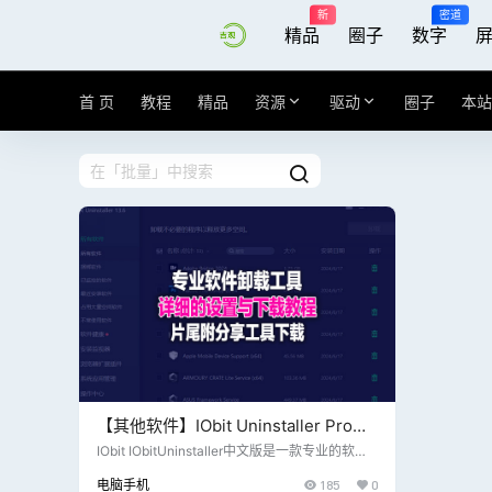
新
密道
精品
圈子
数字
首 页
教程
精品
资源
驱动
圈子
本站
【其他软件】IObit Uninstaller Pro
v13.6.0.5_中文版，非常好用的一款卸
IObit IObitUninstaller中文版是一款专业的软件
卸载工具,IObit Uninstaller最新版功能包括:强制
载工具
电脑手机
185
0
卸载, 批量卸载,安装监视器,文件粉碎,软件健康检