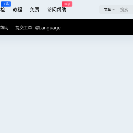
工具
Help
屏检
教程
免责
访问帮助
文章
🌐Language
帮助
提交工单