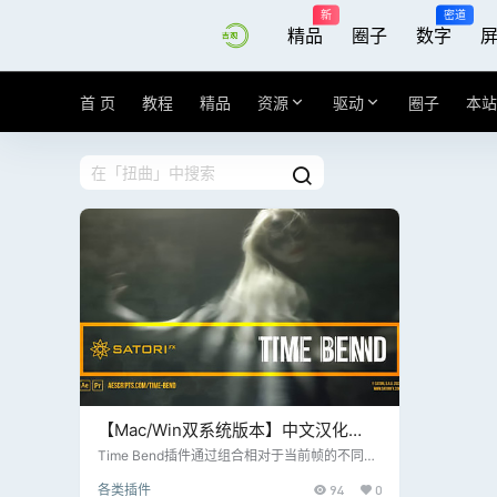
新
密道
精品
圈子
数字
首 页
教程
精品
资源
驱动
圈子
本站
【Mac/Win双系统版本】中文汉化
AE/PR插件-时间映射帧混合紊乱扭曲
Time Bend插件通过组合相对于当前帧的不同时
间的相同素材的多个帧来扭曲素材。我们可以将
视觉特效Time Bend V1.0.1
各类插件
94
0
一组参数分为三个主要部分：时间轴上的帧、映