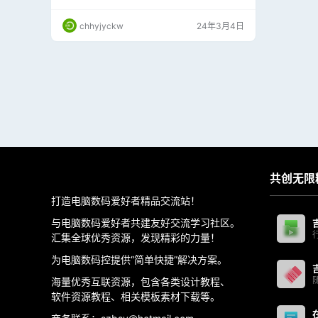
射源的转换和混合选项。可以制作很多特殊的混
乱扭曲视觉特效。 After Effects 2022, 2021, 20
chhyjyckw
24年3月4日
20, CC 2019, CC 2018, CC 2017, CC 2015, C
C 2014, CC Premiere 2022, 2021, 20…
共创无限
打造电脑数码爱好者精品交流站！
与电脑数码爱好者共建友好交流学习社区。
汇集全球优秀资源，发现精彩的力量！
为电脑数码控提供“简单快捷”解决方案。
海量优秀互联资源，包含各类设计教程、
软件资源教程、相关模板素材下载等。