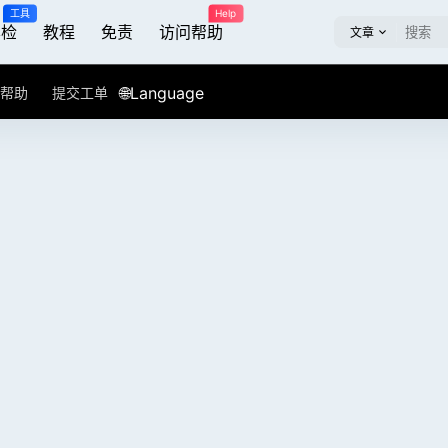
工具
Help
屏检
教程
免责
访问帮助
文章
🌐Language
帮助
提交工单