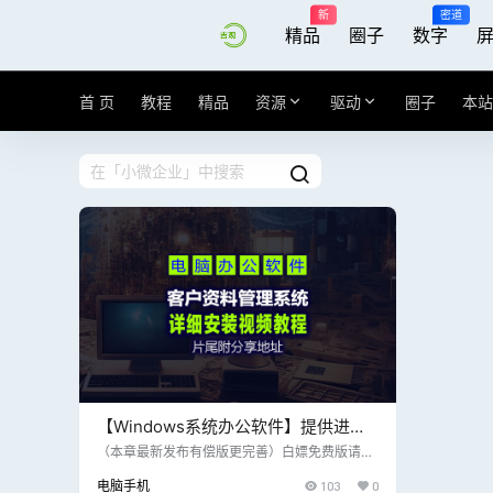
新
密道
精品
圈子
数字
首 页
教程
精品
资源
驱动
圈子
本站
【Windows系统办公软件】提供进销
存、财务、生产、CRM等一体化解决
（本章最新发布有偿版更完善）白嫖免费版请点
击 >>> 提供进销存、财务、生产、CRM等一体
方案V2.0版客户资料管理系统
电脑手机
103
0
化解决方案，适用于零售、批发、制造等多个行