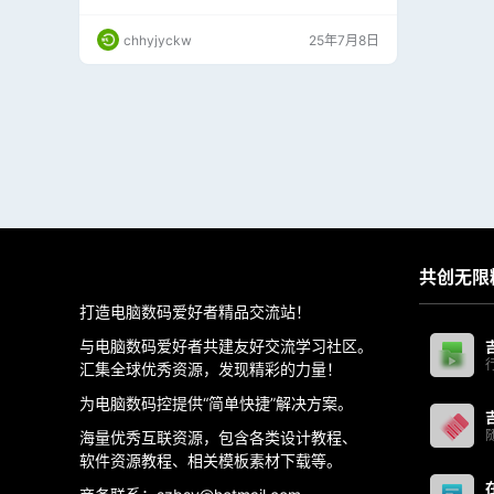
业 整合采购、销售、库存流程，适合五金建材、
食品化工、机电设备等行业的定制化解决方案；
chhyjyckw
25年7月8日
主要服务于小微企业、个体工商户及中小型制造
企业，覆盖零售、电商、连锁门店等场景。 （本
章最新发布有偿版更完善）白嫖免费版请点击 >
>>
共创无限
打造电脑数码爱好者精品交流站！
与电脑数码爱好者共建友好交流学习社区。
汇集全球优秀资源，发现精彩的力量！
为电脑数码控提供“简单快捷”解决方案。
海量优秀互联资源，包含各类设计教程、
软件资源教程、相关模板素材下载等。