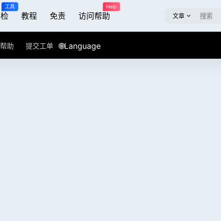
工具
Help
屏检
教程
免责
访问帮助
文章
🌐Language
帮助
提交工单