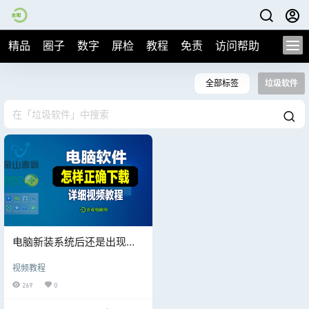
精品
圈子
数字
屏检
教程
免责
访问帮助
全部标签
垃圾软件
电脑新装系统后还是出现弹
窗，正确下载安装软件的详
视频教程
细视频教程
269
0