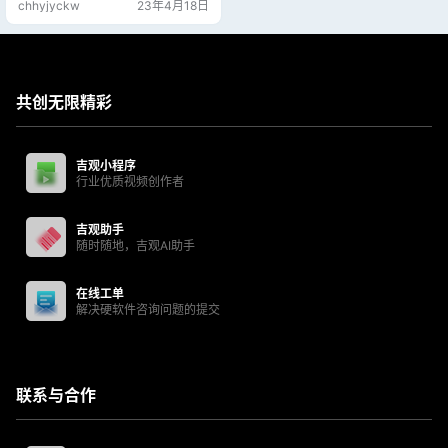
chhyjyckw
23年4月18日
共创无限精彩
吉观小程序
行业优质视频创作者
吉观助手
随时随地，吉观AI助手
在线工单
解决硬软件咨询问题的提交
联系与合作