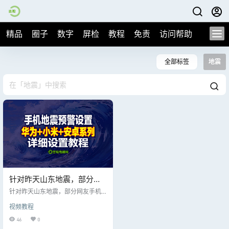
精品
圈子
数字
屏检
教程
免责
访问帮助
全部标签
地震
针对昨天山东地震，部分网
友手机收到预警信号，今天
针对昨天山东地震，部分网友手机
专门讲解手机如何设置地震
收到预警信号，今天专门讲解手机
视频教程
如何设置地震预警功能！ 切记手机
预警功能！
第一时间开启网络数据、定位设
46
0
置、预警设置！