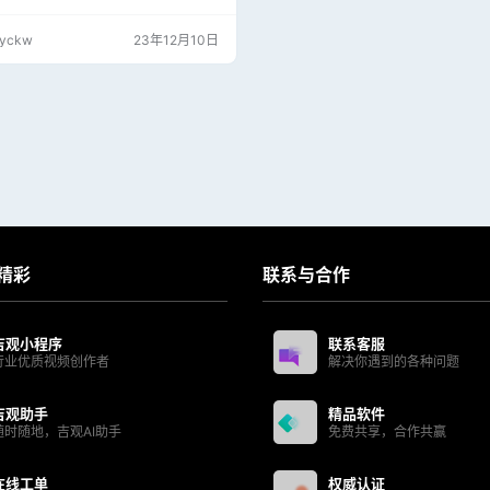
评分工具，一键下载、方便使用。 专业
收集各种硬件检测、评分、测试工具，
jyckw
23年12月10日
有收集。 纯净 · 无任何捆绑强制安装
写入注册表，没有任何敏感目录及文件
何诱导、孔吓、欺乍等操作。 绿色 ·
解压格式的压缩包(可右键使用任意解
精彩
联系与合作
吉观小程序
联系客服
行业优质视频创作者
解决你遇到的各种问题
吉观助手
精品软件
随时随地，吉观AI助手
免费共享，合作共赢
在线工单
权威认证