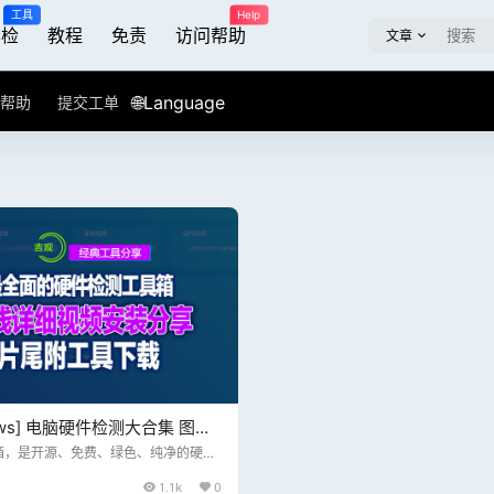
工具
Help
屏检
教程
免责
访问帮助
文章
🌐Language
帮助
提交工单
dows] 电脑硬件检测大合集 图拉
 2023.09正式版R2 2023
箱，是开源、免费、绿色、纯净的硬件
合集，专为所有计算机硬件极客、DIY
0日
1.1k
0
各路大神及小白制作。集成大量常见硬