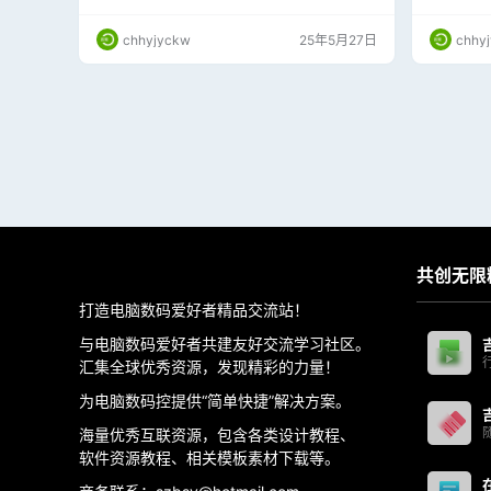
享维修师傅避免踩坑，防止误会的防坑秘籍！
件检测、
· 专注于
chhyjyckw
25年5月27日
chhy
常见工具均
行为，不
操作，无任
仅提供自
压…
共创无限
打造电脑数码爱好者精品交流站！
与电脑数码爱好者共建友好交流学习社区。
汇集全球优秀资源，发现精彩的力量！
为电脑数码控提供“简单快捷”解决方案。
海量优秀互联资源，包含各类设计教程、
软件资源教程、相关模板素材下载等。