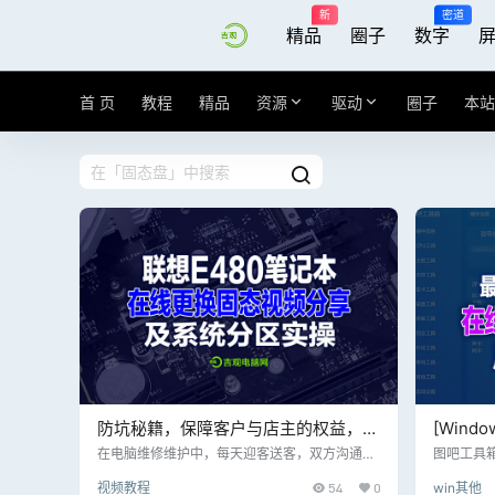
新
密道
精品
圈子
数字
首 页
教程
精品
资源
驱动
圈子
本站
防坑秘籍，保障客户与店主的权益，电
[Win
脑维修的成长经历！值得各老铁们借
丁吧工具箱
在电脑维修维护中，每天迎客送客，双方沟通非
图吧工具
常重要，特别是通过第三方朋友带机器来店维
检测工具
鉴！
年10月1
视频教程
54
0
win其他
修； 工作中难免碰到极个别负能量客户，今天分
爱好者、