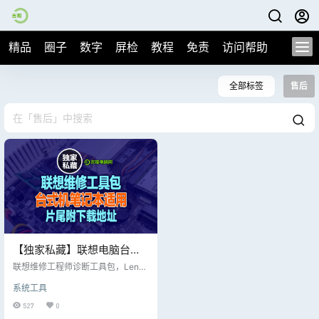
精品
圈子
数字
屏检
教程
免责
访问帮助
全部标签
售后
【独家私藏】联想电脑台式
机、笔记本检测工具包，专
联想维修工程师诊断工具包，Lenov
供联想售后专业技术人员工
o Diagnostics Windows工程师版本
系统工具
4.45.0 Lenovo Diagnostics Windo
具，片尾附下载地址！
ws工程师版本 4.45.0，去售后测机
527
0
子的时候工作人员给安装的 查毒报