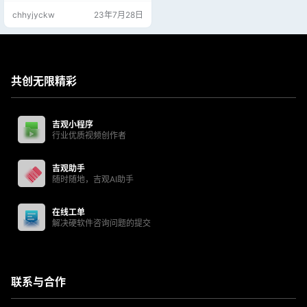
告：https://www.virscan.org/repor
chhyjyckw
23年7月28日
t/9f39a0336e002c7780a90ccc2
119d6639e24f153ff3d84b7f5963
75…
共创无限精彩
吉观小程序
行业优质视频创作者
吉观助手
随时随地，吉观AI助手
在线工单
解决硬软件咨询问题的提交
联系与合作