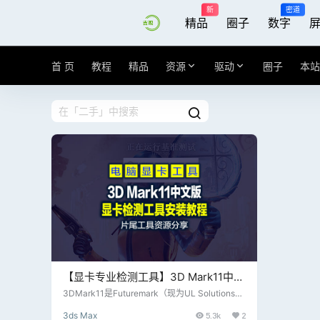
新
密道
精品
圈子
数字
首 页
教程
精品
资源
驱动
圈子
本站
【显卡专业检测工具】3D Mark11中文
破解版，亲测功能正常，片尾附分享地
3DMark11是Futuremark（现为UL Solutions）
开发的一款基准测试软件，主要用于测试计算机
址下载，低调使用哈！
3ds Max
5.3k
2
的图形处理性能。它的最新版本是3DMark，支