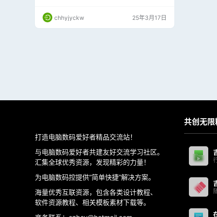
持多种测试场景，包括 DirectX 11、DirectX 1
2、Vulkan 等；（如遇重复软件工具，因更新周
chhyjyckw
25年3月17日
期改变，以最新发布软件工具为准，之前发布的
工具逐渐隐退） 下列为文本详细安装教程： 安
装教程： 1、下载并解压3dmark11破解…
共创无限
打造电脑数码爱好者精品交流站！
与电脑数码爱好者共建友好交流学习社区。
汇集全球优秀资源，发现精彩的力量！
为电脑数码控提供“简单快捷”解决方案。
海量优秀互联资源，包含各类设计教程、
软件资源教程、相关模板素材下载等。