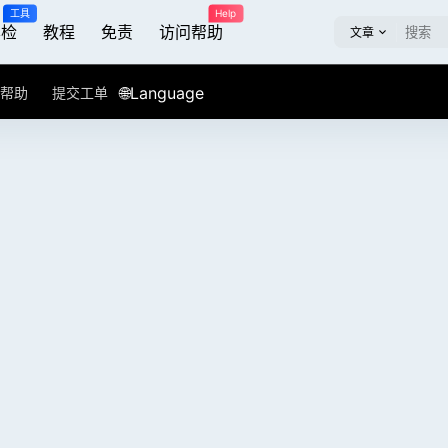
工具
Help
屏检
教程
免责
访问帮助
文章
🌐Language
帮助
提交工单