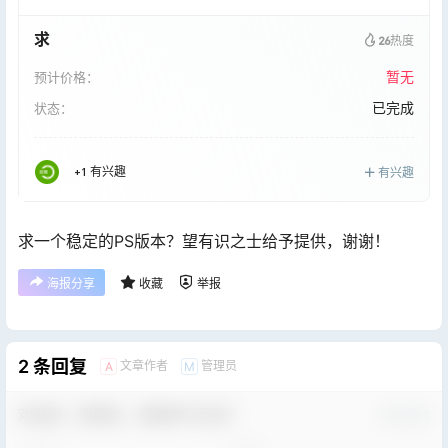
求
26
热度
暂无
预计价格：
已完成
状态：
+1 有兴趣
有兴趣
求一个稳定的PS版本？望有识之士给予提供，谢谢！
海报分享
收藏
举报
2 条回复
文章作者
管理员
A
M
欢迎您，新朋友，感谢参与互动！
确认修改