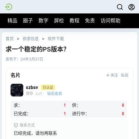
精品
圈子
数字
屏检
教程
免责
访问帮助
首页
>
供求信息
>
软件下载
求一个稳定的PS版本？
发布于：
24年3月27日
名片
关注
私信
szbsv
已认证
博导
Lv7
钻石会员
求：
1
供：
0
已完成：
1
进行中：
0
联系方式
已经完成，请勿再联系