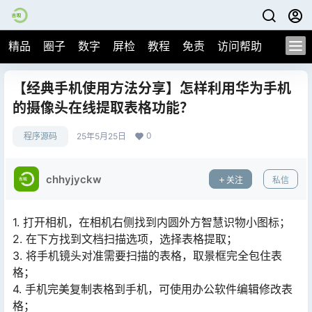
精品
圈子
数字
屏检
教程
免责
访问帮助
【经典手机使用方法分享】怎样利用华为手机
的摄像头在线提取表格功能？
0
程序源码
25年5月25日
chhyjyckw
关注
私信
1. 打开相机，在相机右侧找到内圆外方智慧识物小图标；
2. 在下方找到文档扫描选项，选择表格提取；
3. 将手机镜头对准需要扫描的表格，取景框完全包住表
格；
4. 手机完美复制表格到手机，可使用办公软件编辑修改表
格；