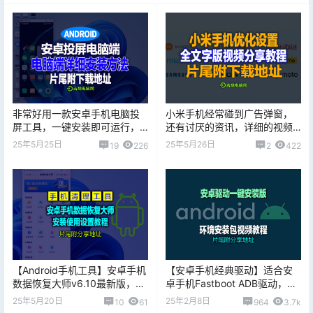
非常好用一款安卓手机电脑投
小米手机经常碰到广告弹窗，
屏工具，一键安装即可运行，
还有讨厌的资讯，详细的视频
详细安装视频教程，片尾附下
设置方法，片尾附设置文档下
25年5月25日
25年5月26日
19
226
2
422
载地址
载！
【Android手机工具】安卓手机
【安卓手机经典驱动】适合安
数据恢复大师v6.10最新版，片
卓手机Fastboot ADB驱动，内
尾附工具下载地址
含缺失环境安装包和教程，片
25年5月20日
25年2月8日
10
61
964
3.7k
尾附下载地址