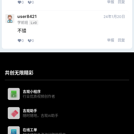
举报
回复
0
0
user8421
24年1月20日
学前班
Lv0
不错
举报
回复
0
0
共创无限精彩
吉观小程序
行业优质视频创作者
吉观助手
随时随地，吉观AI助手
在线工单