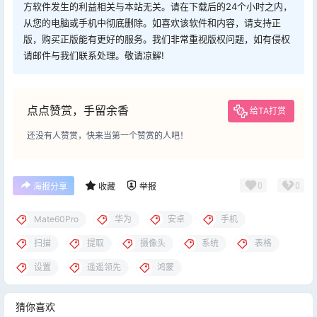
方软件发生的利益相关与本站无关。请在下载后的24个小时之内，
从您的电脑或手机中彻底删除。如喜欢该软件和内容，请支持正
版，购买正版能有更好的服务。我们非常重视版权问题，如有侵权
请邮件与我们联系处理。敬请凉解!
点点赞赏，手留余香
给TA打赏
还没有人赞赏，快来当第一个赞赏的人吧！
0
0
海报分享
收藏
举报
Mate60Pro
华为
安卓
手机
扫描
提取
摄像头
系统
表格
设置
遥遥领先
鸿蒙
猜你喜欢